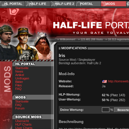
HL PORTAL
HALF-LIFE
HALF-LIFE 2
PORTAL
MODS
C
›› Willkommen! ››
123.481.206
Visits ››
18.313
registrier
MODIFICATIONS
Iris
Source Mod / Singleplayer
Benötigt außerdem: Half-Life 2
Startseite
News
Mod-Info
Artikel
Umfragen
Website:
http://tomsweb.
Bilder
Files
Released:
Ja
FAQ
HLP-Wertung:
62 %
(Platz 143)
User-Wertung:
50 %
(Platz 282)
Startseite
FAQ
Forum
Deine Wertung:
%
Übersicht
Beschreibung
HLP Charts
User Charts