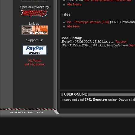
13.11.2006:
Iris: Neue Adventure-Mod ist da!
Alle News
Special Artworks by
Files
Iris - Prototype-Version (Full)
(3.696 Download
Link us:
Alle Files
Mod-Eintrag:
Support us:
Erstellt:
27.06.2007, 15:30 Uhr, von
Tacticer
Stand:
27.06.2010, 19:45 Uhr, bearbeitet von
Dien
HLPortal
auf Facebook
USER ONLINE
Insgesamt sind
2741 Benutzer
online. Davon sind 