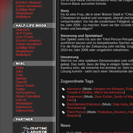
Iris ist eine kleine Demonstrations-Mod, die zeigen
Kürzlich released
Source-Basis aussehen könnte.
Zuletzt aktualisiert
Zufällige Mod
Story
Singleplayer
Iris ist eine Frau, die in einer fiktiven Stadt in "C
Multiplayer
Chinatown ist dunkel und verregnet, überall sind 
verbarrikadiert. Iris hat die sonderbare Fähigkeit, 
ins Jahr 2006 - zu machen. Kann sie hier Gründe 
finden und beseitigen?
Übersicht
HLP Charts
Steuerung und Spielablauf
User Charts
Der Spieler sieht Iris aus der Third Person-Perspe
Kürzlich released
ausführen lassen und so beispielsweise Sachen a
Zuletzt aktualisiert
Für die Rätsel ist der Zeitsprung sehr wichtig. G
Zufällige Mod
2024 ins Jahr 2006 oder umgekehrt mitnehmen.
Singleplayer
Multiplayer
Umsetzung
Weil Iris nur eine spielbare Demonstration sein sol
gelegt. Das heißt, dass die Map in einigen Stellen
Team
Kamera stört, die immerhin frei drehbar ist. Sehr kur
Jobs
Lösung kommt - sieht nach einer Viertelstunde de
Chat
Sidebar
Zugeordnete Tags
OpenID
News-Feeds
Adventure
(Mods:
Kampen om Klumpen
,
Ecli
Twitter
Trouble & Riddles
,
MACe the Adventure
)
HLPortal4You
Steam Calculator
Gegenwart
(Mods:
Dear Esther
,
Sands of War
Link us
Flesh
)
Mediadaten
Rückblenden/Zeitreisen
(Mods:
Deja Vudu
,
Mi
Impressum
Provenance
)
Datenschutz
Third-Person
(Mods:
Peekaboo
,
Absence
,
Hal
Reaction
)
News