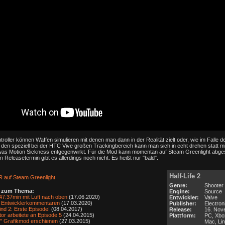
roller können Waffen simulieren mit denen man dann in der Realität zielt oder, wie im Falle 
 den speziell bei der HTC Vive großen Trackingbereich kann man sich in echt drehen statt mi
was Motion Sickness entgegenwirkt. Für die Mod kann momentan auf Steam Greenlight abge
 Releasetermin gibt es allerdings noch nicht. Es heißt nur "bald".
Half-Life 2
VR auf Steam Greenlight
Genre:
Shooter
s zum Thema:
Engine:
Source
n 47:37min mit Luft nach oben
(17.06.2020)
Entwickler:
Valve
 Entwicklerkommentaren
(17.03.2020)
Publisher:
Electron
nd 2: Erste Episode!
(08.04.2017)
Release:
16. Nov
or arbeitete an Episode 5
(24.04.2015)
Plattform:
PC, Xbo
" Grafikmod erschienen
(27.03.2015)
Mac, Li