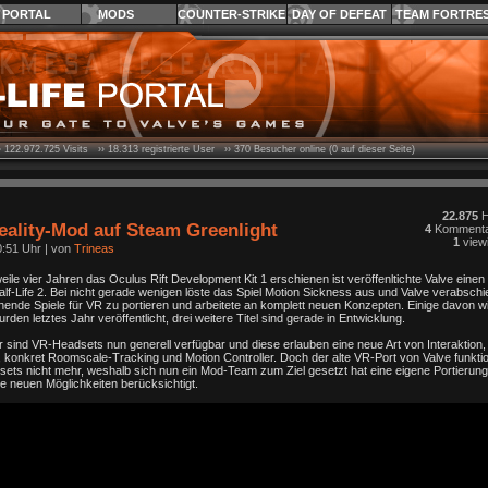
PORTAL
MODS
COUNTER-STRIKE
DAY OF DEFEAT
TEAM FORTRE
›
122.972.725
Visits ››
18.313
registrierte User ››
370
Besucher online (0 auf dieser Seite)
22.875
H
Reality-Mod auf Steam Greenlight
4
Kommenta
1
view
0:51 Uhr
| von
Trineas
weile vier Jahren das Oculus Rift Development Kit 1 erschienen ist veröffenltichte Valve einen
lf-Life 2. Bei nicht gerade wenigen löste das Spiel Motion Sickness aus und Valve verabschi
hende Spiele für VR zu portieren und arbeitete an komplett neuen Konzepten. Einige davon 
rden letztes Jahr veröffentlicht, drei weitere Titel sind gerade in Entwicklung.
r sind VR-Headsets nun generell verfügbar und diese erlauben eine neue Art von Interaktion,
e, konkret Roomscale-Tracking und Motion Controller. Doch der alte VR-Port von Valve funktio
sets nicht mehr, weshalb sich nun ein Mod-Team zum Ziel gesetzt hat eine eigene Portierung 
e neuen Möglichkeiten berücksichtigt.