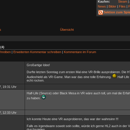
Kaufen:
Steam
|
News
|
Bilder
|
Files
|
Sektion zum Spie
s
Übersicht
(4)
hreiben
|
Erweiterten Kommentar schreiben
|
Kommentare im Forum
Großartige Idee!
Durfte letzten Sonntag zum ersten Mal eine VR-Brille ausprobieren. Die H
Audioshield als VR-Game. Man war das eine tolle Erfahrung.
Half-Life
echt rocken.
, 19:31 Uhr
Half-Life (Source) oder Black Mesa in VR wäre auch toll, um mal die Erfa
zu haben.
, 12:33 Uhr
Ich konnte Heute eine VR ausprobieren, das war der wahnsinn !!!
Falls es irgendwann soweit sein sollte, würde ich gerne HL2 auch in der 
durchspielen.