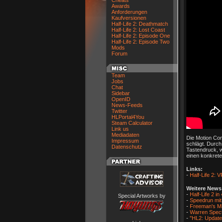
Cheats
Awards
Anforderungen
Kaufversionen
Half-Life 2: Deathmatch
Half-Life 2: Lost Coast
Half-Life 2: Episode One
Half-Life 2: Episode Two
Mods
Forum
Team
Jobs
Chat
Sidebar
OpenID
News-Feeds
Twitter
HLPortal4You
Steam Calculator
Link us
Mediadaten
Die Motion Cont
Impressum
schlägt. Durch
Datenschutz
Tastendruck, 
einen konkreten
Links:
-
Half-Life 2: 
Weitere New
-
Half-Life 2 i
Special Artworks by
-
Speedrun mit
-
Freeman's Mi
-
Warren Spect
-
"HL2: Update