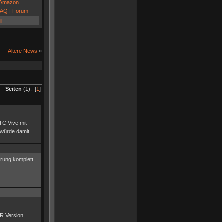
Amazon
FAQ
|
Forum
l
Ältere News
»
Seiten
(1): [
1
]
TC Vive mit
 würde damit
hrung komplett
VR Version