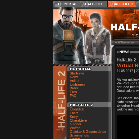
HL PORTAL
HALF-LIFE
HALF-LIFE 2
›› Willkommen! ›
NEWS
Half-Life 2
Virtual 
11.05.2017
|
2
Startseite
News
Als vor mittler
Artikel
VR-Port von Ha
Umfragen
der Idee beste
Bilder
Destinations wu
Files
FAQ
Seit einem Jah
nicht existiert
aktuellen Head
Überblick
welche auch di
Facts
Story
Charaktere
Gegner
Waffen
Objekte & Gegenstände
Screenshots