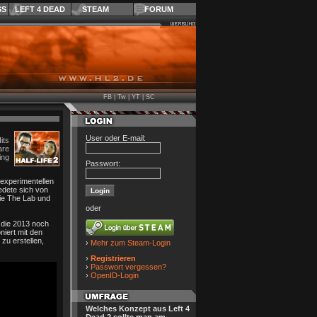
SS
LEFT 4 DEAD
STEAM
FORUM
FB
|
Tw
|
YT
|
SC
User oder E-mail:
its
re
ing
Passwort:
 experimentellen
edete sich von
wie The Lab und
oder
 die 2013 noch
niert mit den
zu erstellen,
›
Mehr zum Steam-Login
›
Registrieren
›
Passwort vergessen?
›
OpenID-Login
Welches Konzept aus Left 4