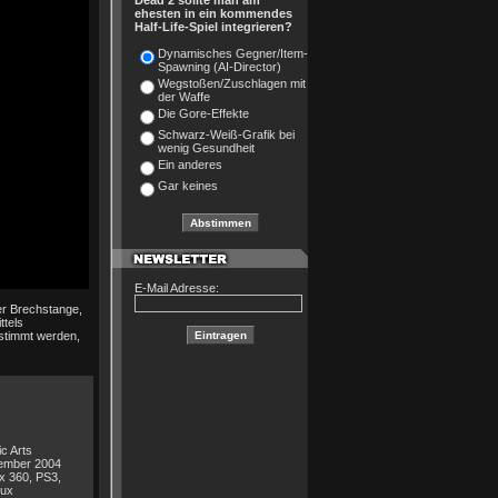
Dead 2 sollte man am
ehesten in ein kommendes
Half-Life-Spiel integrieren?
Dynamisches Gegner/Item-
Spawning (AI-Director)
Wegstoßen/Zuschlagen mit
der Waffe
Die Gore-Effekte
Schwarz-Weiß-Grafik bei
wenig Gesundheit
Ein anderes
Gar keines
E-Mail Adresse:
der Brechstange,
ttels
stimmt werden,
ic Arts
ember 2004
x 360, PS3,
nux