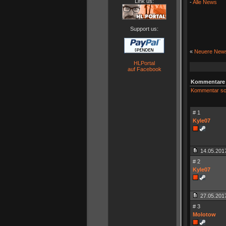
Link us:
-
Alle News
Support us:
«
Neuere New
HLPortal
auf Facebook
Kommentare 
Kommentar sc
# 1
Kyle07
14.05.2017
# 2
Kyle07
27.05.2017
# 3
Molotow