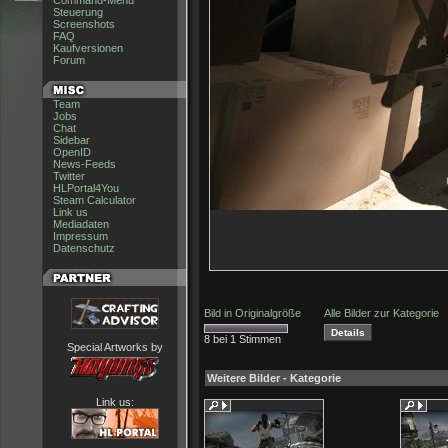
Command-Menu
Steuerung
Screenshots
FAQ
Kaufversionen
Forum
Team
Jobs
Chat
Sidebar
OpenID
News-Feeds
Twitter
HLPortal4You
Steam Calculator
Link us
Mediadaten
Impressum
Datenschutz
Bild in Originalgröße
Alle Bilder zur Kategorie
8 bei 1 Stimmen
Special Artworks by
Weitere Bilder - Kategorie
Link us: