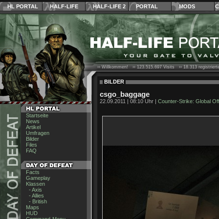
HL PORTAL
HALF-LIFE
HALF-LIFE 2
PORTAL
MODS
C
›› Willkommen! ››
123.515.697
Visits ››
18.313
registrier
BILDER
csgo_baggage
22.09.2011 | 08:10 Uhr |
Counter-Strike: Global Of
Startseite
News
Artikel
Umfragen
Bilder
Files
FAQ
Facts
Gameplay
Klassen
- Axis
- Allies
- British
Maps
HUD