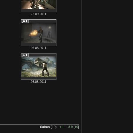
22.09.2011
26.08.2011
26.08.2011
Seiten
(10):
«
1
...
8
9
[
10
]