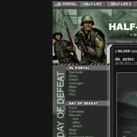
HL PORTAL
HALF-LIFE
HALF-LIFE 2
›› Willkommen! ›
BILDER
de_aztec
26.08.2011 | 2
Startseite
News
Artikel
Umfragen
Bilder
Files
FAQ
Facts
Gameplay
Klassen
- Axis
- Allies
- British
Maps
HUD