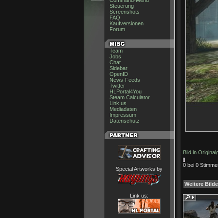
Command-Menu
Steuerung
Screenshots
FAQ
Kaufversionen
Forum
Team
Jobs
Chat
Sidebar
OpenID
News-Feeds
Twitter
HLPortal4You
Steam Calculator
Link us
Mediadaten
Impressum
Datenschutz
Bild in Origina
0 bei 0 Stimme
Special Artworks by
Weitere Bilde
Link us: