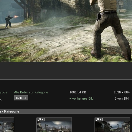
lgröße
Alle Bilder zur Kategorie
1061.54 KB
1536 x 864
« vorheriges Bild
3 von 194
n
r - Kategorie