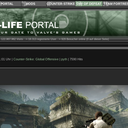
PORTAL
MODS
COUNTER-STRIKE
DAY OF DEFEAT
TEAM FORTRE
›
122.967.962
Visits ››
18.313
registrierte User ››
929
Besucher online (0 auf dieser Seite)
1:01 Uhr |
Counter-Strike: Global Offensive
|
pyth
| 7590 Hits