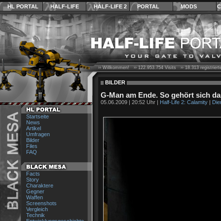
HL PORTAL
HALF-LIFE
HALF-LIFE 2
PORTAL
MODS
C
›› Willkommen! ››
122.953.754
Visits ››
18.313
registrier
BILDER
G-Man am Ende. So gehört sich da
05.06.2009 | 20:52 Uhr |
Half-Life 2: Calamity
|
Die
Startseite
News
Artikel
Umfragen
Bilder
Files
FAQ
Facts
Story
Charaktere
Gegner
Waffen
Screenshots
Vergleich
Technik