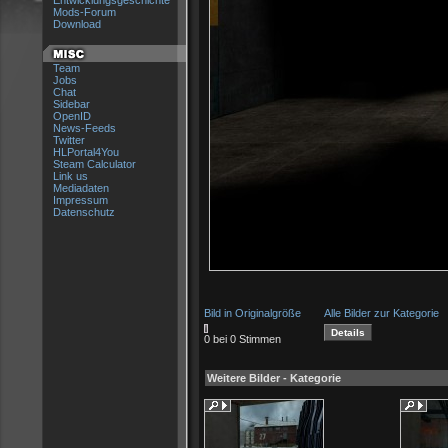
Entwicklungsgeschichte
Mods-Forum
Download
Team
Jobs
Chat
Sidebar
OpenID
News-Feeds
Twitter
HLPortal4You
Steam Calculator
Link us
Mediadaten
Impressum
Datenschutz
Bild in Originalgröße
Alle Bilder zur Kategorie
0 bei 0 Stimmen
Weitere Bilder - Kategorie