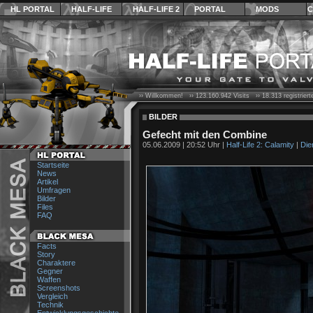
HL PORTAL
HALF-LIFE
HALF-LIFE 2
PORTAL
MODS
C
›› Willkommen! ››
123.160.942
Visits ››
18.313
registrier
BILDER
Gefecht mit den Combine
05.06.2009 | 20:52 Uhr |
Half-Life 2: Calamity
|
Die
Startseite
News
Artikel
Umfragen
Bilder
Files
FAQ
Facts
Story
Charaktere
Gegner
Waffen
Screenshots
Vergleich
Technik