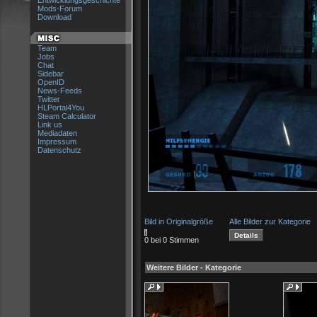
Entwicklungsgeschichte
Mods-Forum
Download
Team
Jobs
Chat
Sidebar
OpenID
News-Feeds
Twitter
HLPortal4You
Steam Calculator
Link us
Mediadaten
Impressum
Datenschutz
Bild in Originalgröße
Alle Bilder zur Kategorie
0 bei 0 Stimmen
Weitere Bilder - Kategorie