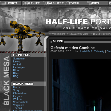
HL PORTAL
HALF-LIFE
HALF-LIFE 2
PORTAL
MODS
C
›› Willkommen! ››
123.213.692
Visits ››
18.313
registrier
BILDER
Gefecht mit den Combine
05.06.2009 | 20:51 Uhr |
Half-Life 2: Calamity
|
Die
Startseite
News
Artikel
Umfragen
Bilder
Files
FAQ
Facts
Story
Charaktere
Gegner
Waffen
Screenshots
Vergleich
Technik