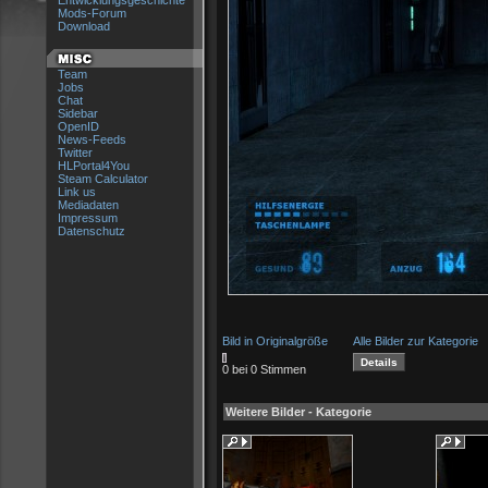
Entwicklungsgeschichte
Mods-Forum
Download
Team
Jobs
Chat
Sidebar
OpenID
News-Feeds
Twitter
HLPortal4You
Steam Calculator
Link us
Mediadaten
Impressum
Datenschutz
Bild in Originalgröße
Alle Bilder zur Kategorie
0 bei 0 Stimmen
Weitere Bilder - Kategorie