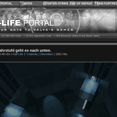
PORTAL
MODS
COUNTER-STRIKE
DAY OF DEFEAT
TEAM FORTRE
›
123.060.048
Visits ››
18.313
registrierte User ››
464
Besucher online (0 auf dieser Seite)
hrstuhl geht es nach unten.
0:48 Uhr |
Half-Life 2: Calamity
|
Dienstbier
| 1581 Hits