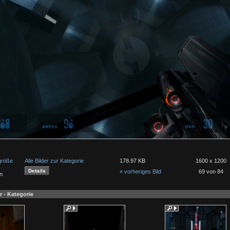
lgröße
Alle Bilder zur Kategorie
178.97 KB
1600 x 1200
« vorheriges Bild
69 von 84
n
r - Kategorie