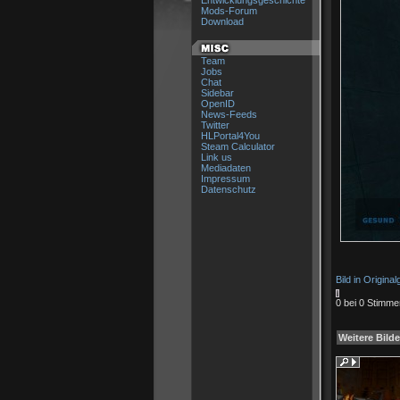
Entwicklungsgeschichte
Mods-Forum
Download
Team
Jobs
Chat
Sidebar
OpenID
News-Feeds
Twitter
HLPortal4You
Steam Calculator
Link us
Mediadaten
Impressum
Datenschutz
Bild in Origina
0 bei 0 Stimme
Weitere Bilde