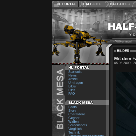
HL PORTAL
HALF-LIFE
HALF-LIFE 2
›› Willkommen! ›
BILDER
Mit dem Fa
05.06.2009 | 2
Startseite
News
Artikel
Umfragen
Bilder
Files
FAQ
Facts
Story
Charaktere
Gegner
Waffen
Screenshots
Vergleich
Technik