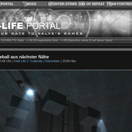
PORTAL
MODS
COUNTER-STRIKE
DAY OF DEFEAT
TEAM FORTRE
›
123.608.771
Visits ››
18.313
registrierte User ››
455
Besucher online (0 auf dieser Seite)
eball aus nächster Nähe
0:48 Uhr |
Half-Life 2: Calamity
|
Dienstbier
| 1539 Hits