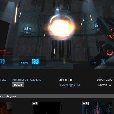
lgröße
Alle Bilder zur Kategorie
265.38 KB
1600 x 1200
« vorheriges Bild
68 von 84
n
r - Kategorie