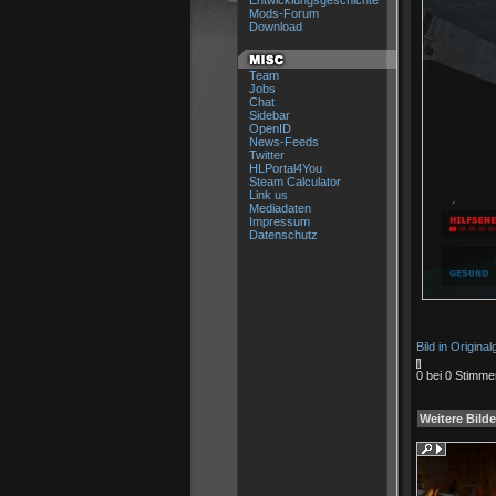
Entwicklungsgeschichte
Mods-Forum
Download
Team
Jobs
Chat
Sidebar
OpenID
News-Feeds
Twitter
HLPortal4You
Steam Calculator
Link us
Mediadaten
Impressum
Datenschutz
Bild in Origina
0 bei 0 Stimme
Weitere Bilde