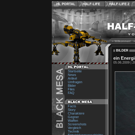
HL PORTAL
HALF-LIFE
HALF-LIFE 2
›› Willkommen! ›
BILDER
ein Energi
05.06.2009 | 2
Startseite
News
Artikel
Umfragen
Bilder
Files
FAQ
Facts
Story
Charaktere
Gegner
Waffen
Screenshots
Vergleich
Technik